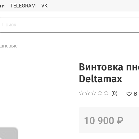
ти
TELEGRAM
VK
ршневые
Винтовка п
Deltamax
(0)
В
10 900 ₽