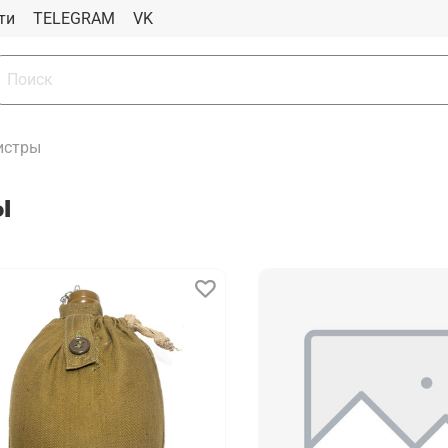
ти
TELEGRAM
VK
истры
ы