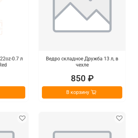
22oz-0.7 л
Ведро складное Дружба 13 л, в
Red
чехле
₽
850 ₽
В корзину