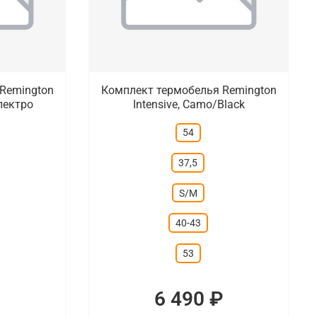
Remington
Комплект термобелья Remington
электро
Intensive, Camo/Black
54
37,5
S/M
40-43
53
₽
6 490 ₽