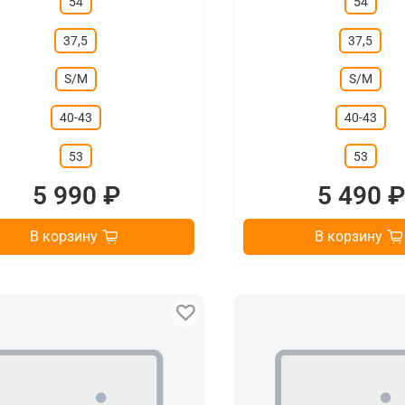
54
54
37,5
37,5
S/M
S/M
40-43
40-43
53
53
5 990 ₽
5 490 
В корзину
В корзину