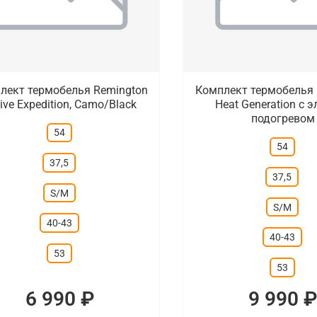
лект термобелья Remington
Комплект термобелья 
ive Expedition, Camo/Black
Heat Generation с 
подогревом
54
54
37,5
37,5
S/M
S/M
40-43
40-43
53
53
6 990 ₽
9 990 