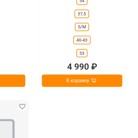
54
37,5
S/M
40-43
53
₽
4 990 ₽
В корзину