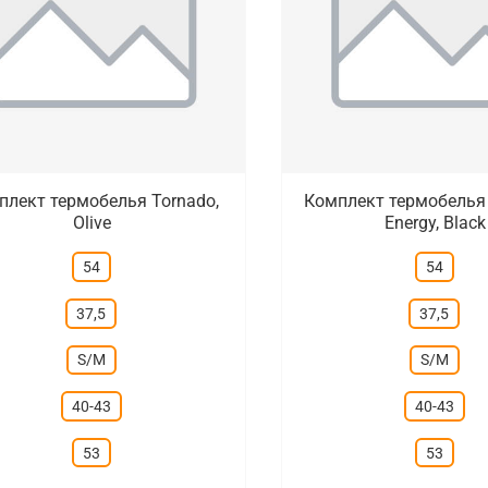
плект термобелья Tornado,
Комплект термобелья T
Olive
Energy, Black
54
54
37,5
37,5
S/M
S/M
40-43
40-43
53
53