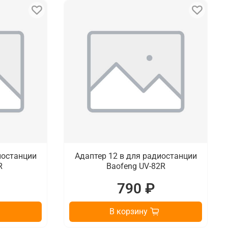
иостанции
Адаптер 12 в для радиостанции
R
Baofeng UV-82R
790 ₽
В корзину