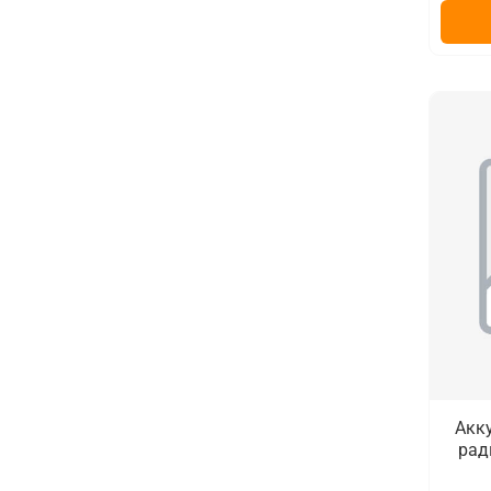
Акк
рад