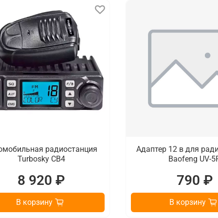
омобильная радиостанция
Адаптер 12 в для рад
Turbosky CB4
Baofeng UV-5
8 920 ₽
790 ₽
В корзину
В корзину