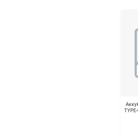
Акку
TYPE-