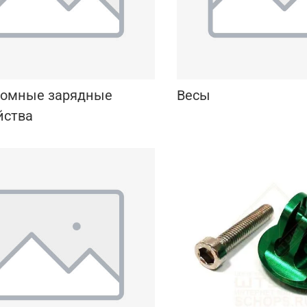
номные зарядные
Весы
йства