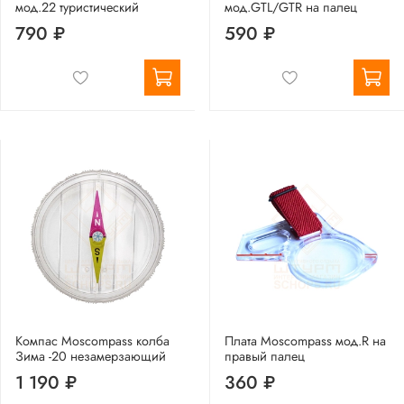
мод.22 туристический
мод.GTL/GTR на палец
790 ₽
590 ₽
Компас Moscompass колба
Плата Moscompass мод.R на
Зима -20 незамерзающий
правый палец
1 190 ₽
360 ₽