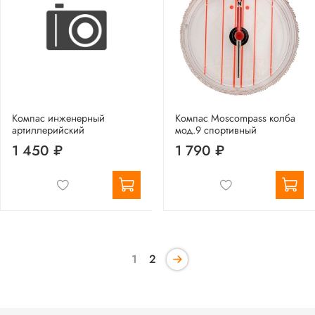
Компас инженерный
Компас Moscompass колба
артиллерийский
мод.9 спортивный
1 450 ₽
1 790 ₽
1
2