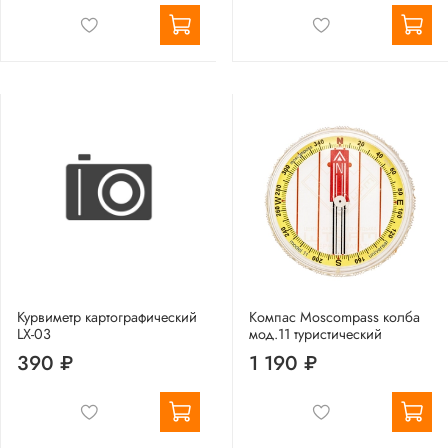
Курвиметр картографический
Компас Moscompass колба
LX-03
мод.11 туристический
390 ₽
1 190 ₽