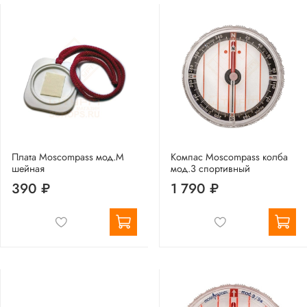
Плата Moscompass мод.M
Компас Moscompass колба
шейная
мод.3 спортивный
390 ₽
1 790 ₽