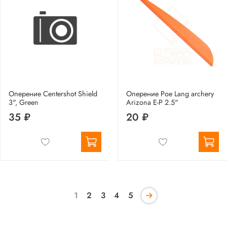
Оперение Centershot Shield
Оперение Poe Lang archery
3", Green
Arizona E-P 2.5"
35 ₽
20 ₽
1
2
3
4
5