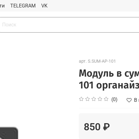
ти
TELEGRAM
VK
арт.
S.SUM-AP-101
Модуль в сум
101 органай
(0)
В
850 ₽