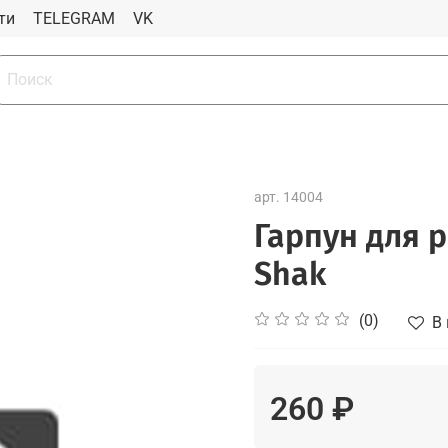
ти
TELEGRAM
VK
арт.
14004
Гарпун для р
Shak
(0)
В
260 ₽