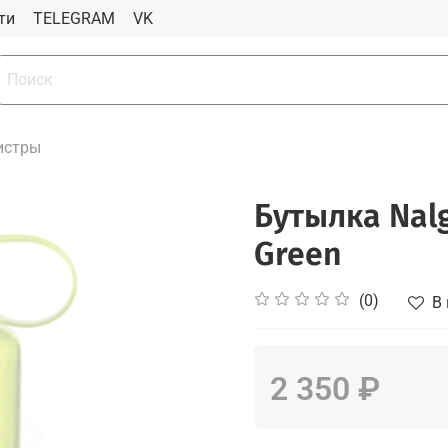
ти
TELEGRAM
VK
истры
Бутылка Nalg
Green
(0)
В
2 350 ₽